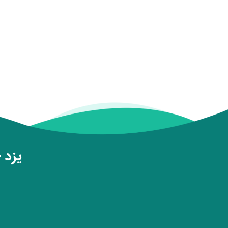
یزد - 