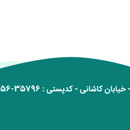
خیابان کاشانی - کدپستی : 35796-89156