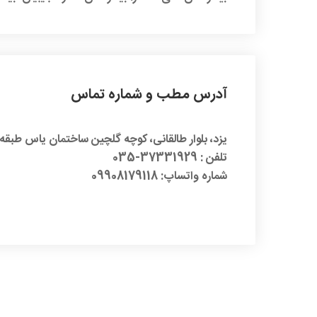
آدرس مطب و شماره تماس
یزد،
بلوار طالقانی، کوچه گلچین ساختمان یاس طبقه
تلفن : 37331929-035
شماره واتساپ: 09908179118