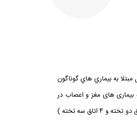
ل مبتلا به بيماري هاي گوناگون
 بیماری های مغز و اعصاب در
این بخش بستری می شوند. این بخش مجهز به 24 تخت ( 4 اتاق خصوصي، 4 اتاق دو تخته و 4 اتاق سه تخته )