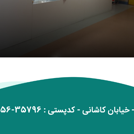
خیابان کاشانی - کدپستی : 35796-89156